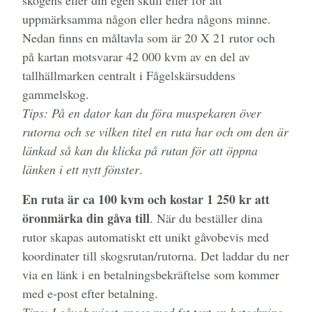
uppmärksamma någon eller hedra någons minne.
Nedan finns en måltavla som är 20 X 21 rutor och
på kartan motsvarar 42 000 kvm av en del av
tallhällmarken centralt i Fågelskärsuddens
gammelskog.
Tips: På en dator kan du föra muspekaren över
rutorna och se vilken titel en ruta har och om den är
länkad så kan du klicka på rutan för att öppna
länken i ett nytt fönster
.
En ruta är ca 100 kvm och kostar 1 250 kr att
öronmärka din gåva till
. När du beställer dina
rutor skapas automatiskt ett unikt gåvobevis med
koordinater till skogsrutan/rutorna. Det laddar du ner
via en länk i en betalningsbekräftelse som kommer
med e-post efter betalning.
Tips: I gåvobeviset anges med fet text en beteckning