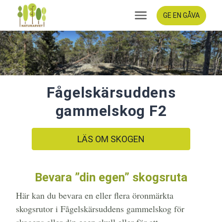
GE EN GÅVA
Fågelskärsuddens
gammelskog F2
LÄS OM SKOGEN
Bevara ”din egen” skogsruta
Här kan du bevara en eller flera öronmärkta
skogsrutor i Fågelskärsuddens gammelskog för
skogens eller din egen skull eller för att