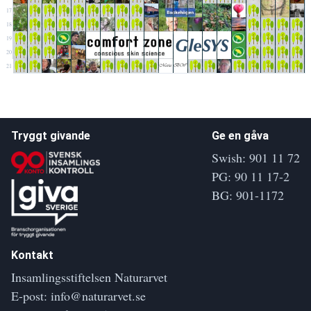
17
18
19
20
21
Tryggt givande
Ge en gåva
Swish: 901 11 72
PG: 90 11 17-2
BG: 901-1172
Kontakt
Insamlingsstiftelsen Naturarvet
E-post:
info@naturarvet.se