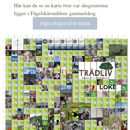
Här kan du se en karta över var skogsrutorna
ligger i Fågelskärsuddens gammelskog.
Inga skogsrutor valda
A
B
C
D
E
F
G
H
I
J
K
L
M
N
O
P
Q
R
S
T
1
2
3
4
5
6
7
8
9
10
11
12
13
14
15
16