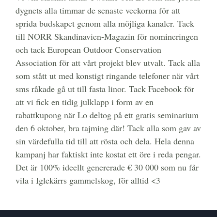
dygnets alla timmar de senaste veckorna för att
sprida budskapet genom alla möjliga kanaler. Tack
till
NORR Skandinavien-Magazin
för nomineringen
och tack European Outdoor Conservation
Association för att vårt projekt blev utvalt. Tack alla
som stått ut med konstigt ringande telefoner när vårt
sms råkade gå ut till fasta linor. Tack Facebook för
att vi fick en tidig julklapp i form av en
rabattkupong när Lo deltog på ett gratis seminarium
den 6 oktober, bra tajming där! Tack alla som gav av
sin värdefulla tid till att rösta och dela. Hela denna
kampanj har faktiskt inte kostat ett öre i reda pengar.
Det är 100% ideellt genererade € 30 000 som nu får
vila i Iglekärrs gammelskog, för alltid <3