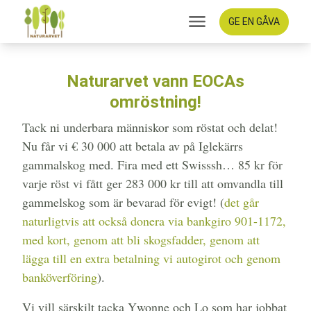
GE EN GÅVA
Naturarvet vann EOCAs
omröstning!
Tack ni underbara människor som röstat och delat!
Nu får vi € 30 000 att betala av på Iglekärrs
gammalskog med. Fira med ett Swisssh… 85 kr för
varje röst vi fått ger 283 000 kr till att omvandla till
gammelskog som är bevarad för evigt! (
det går
naturligtvis att också donera via bankgiro 901-1172,
med kort, genom att bli skogsfadder, genom att
lägga till en extra betalning vi autogirot och genom
banköverföring
).
Vi vill särskilt tacka Ywonne och Lo som har jobbat