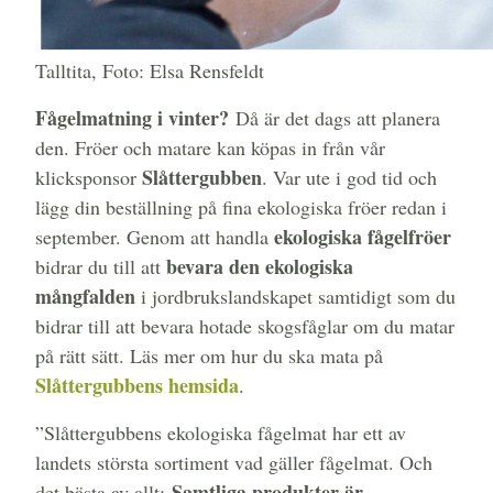
Talltita, Foto: Elsa Rensfeldt
Fågelmatning i vinter?
Då är det dags att planera
den. Fröer och matare kan köpas in från vår
Slåttergubben
klicksponsor
. Var ute i god tid och
lägg din beställning på fina ekologiska fröer redan i
ekologiska
fågelfröer
september. Genom att handla
bevara den ekologiska
bidrar du till att
mångfalden
i jordbrukslandskapet samtidigt som du
bidrar till att bevara hotade skogsfåglar om du matar
på rätt sätt. Läs mer om hur du ska mata på
Slåttergubbens hemsida
.
”Slåttergubbens ekologiska fågelmat har ett av
landets största sortiment vad gäller fågelmat. Och
Samtliga produkter är
det bästa av allt: