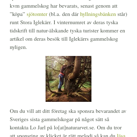
kvm gammelskog har bevarats, senast genom att
”köpa”
sjötomter
(bl.a. den där
hyllningsbänken
står)
runt Stora Iglekärr. I vinternumret av deras tyska
tidskrift till natur-älskande tyska turister kommer en
artikel om deras besök till Iglekärrs gammelskog
nyligen.
Om du vill att ditt företag ska sponsra bevarandet av
Sveriges sista gammelskogar på något sätt så
kontakta Lo Jarl på lo[at]naturarvet.se. Om du tror
att sponsring av klicket är rätt melodi så kan du
läsa