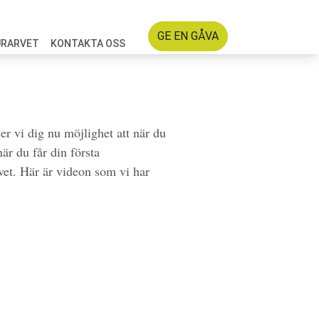
GE EN GÅVA
URARVET
KONTAKTA OSS
r vi dig nu möjlighet att när du
r du får din första
et. Här är videon som vi har