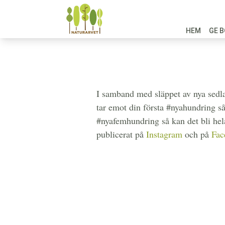
HEM
GE B
I samband med släppet av nya sedla
tar emot din första #nyahundring s
#nyafemhundring så kan det bli he
publicerat på
Instagram
och på
Fac