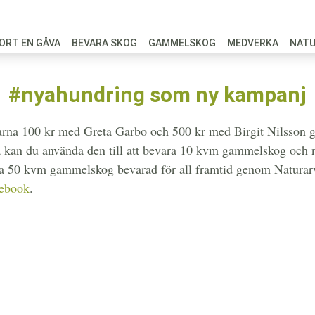
ORT EN GÅVA
BEVARA SKOG
GAMMELSKOG
MEDVERKA
NAT
#nyahundring som ny kampanj
rna 100 kr med Greta Garbo och 500 kr med Birgit Nilsson ge
å kan du använda den till att bevara 10 kvm gammelskog och nä
la 50 kvm gammelskog bevarad för all framtid genom Naturarv
ebook
.