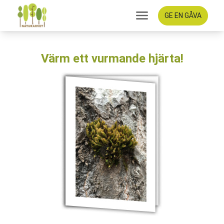
GE EN GÅVA
Värm ett vurmande hjärta!