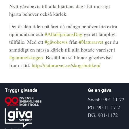
Nytt gåvobevis till alla hjärtans dag! Ett mossigt
hjärta behöver också kärlek.
Det är den tiden på året då många behöver lite extra
uppmuntran och
#
AllaHjärtansDag
ger ett lämpligt
tillfälle. Med ett
#
gåvobevis
från
#
Naturarvet
ger du
samtidigt en massa kärlek till alla hotade varelser i
#
gammelskogen
. Beställ nu så hinner gåvobeviset
fram i tid.
http://naturarvet.se/skogsbutiken/
Tryggt givande
Ge en gåva
Swish: 901 11 72
PG: 90 11 17-2
BG: 901-1172