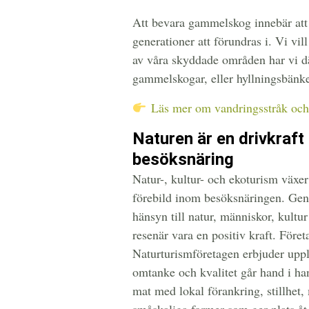
Att bevara gammelskog innebär att
generationer att förundras i. Vi vil
av våra skyddade områden har vi dä
gammelskogar, eller hyllningsbänk
Läs mer om vandringsstråk och 
Naturen är en drivkraft
besöksnäring
Natur-, kultur- och ekoturism växer
förebild inom besöksnäringen. Geno
hänsyn till natur, människor, kultu
resenär vara en positiv kraft. För
Naturturismföretagen erbjuder upple
omtanke och kvalitet går hand i ha
mat med lokal förankring, stillhet,