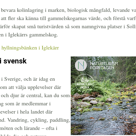
 bevara kolinlagring i marken, biologisk mångfald, levande v
l att fler ska känna till gammelskogarnas värde, och förstå var
rför skapat små turistvärden så som namngivna platser i Sol
en i Iglekärrs gammelskog.
hyllningsbänken i Iglekärr
 i svensk
 i Sverige, och är idag en
m att välja upplevelser där
r och djur är central, kan du som
etag som är medlemmar i
velser i hela landet där
nd. Vandring, cykling, paddling,
 möten och lärande – ofta i