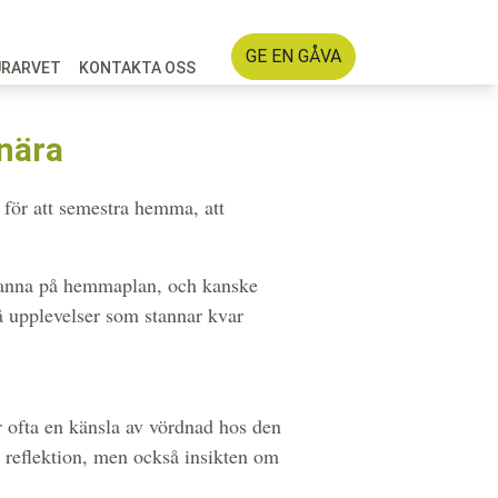
GE EN GÅVA
URARVET
KONTAKTA OSS
nära
 för att semestra hemma, att
 stanna på hemmaplan, och kanske
få upplevelser som stannar kvar
r ofta en känsla av vördnad hos den
a reflektion, men också insikten om