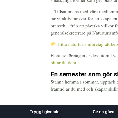
småskaliga former som ger plats åt
– Tillsammans med våra medlemmar
tar vi aktivt ansvar för att skapa e
bransch – från att påverka villkor f
generalsekreterare på Naturturismf
Hitta naturturismföretag att be
Flera av företagen är dessutom kva
hittar du dem.
En semester som gör sk
Stanna hemma i sommar, upptäck de
framtid är du med och skapar skilln
Tryggt givande
Ge en gåva