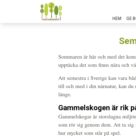
HEM
GE B
Sem
Sommaren är här och med det kommer
upptäcka det som finns nära och vä
Att semestra i Sverige kan vara bå
till och med i din närnatur, kan du
länge.
Gammelskogen är rik på 
Gammelskogar är storslagna miljöer
som rör sig genom dem. Att ta sig f
hur mycket som står på spel.