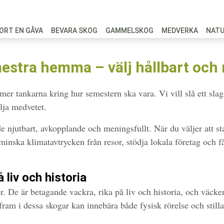
ORT EN GÅVA
BEVARA SKOG
GAMMELSKOG
MEDVERKA
NAT
estra hemma – välj hållbart och 
 tankarna kring hur semestern ska vara. Vi vill slå ett slag
lja medvetet.
de njutbart, avkopplande och meningsfullt. När du väljer att
 minska klimatavtrycken från resor, stödja lokala företag och 
liv och historia
. De är betagande vackra, rika på liv och historia, och väcke
ram i dessa skogar kan innebära både fysisk rörelse och still