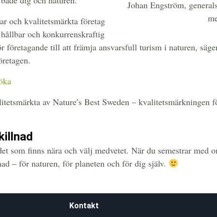
 både dig och naturen.
Johan Engström, generals
me
 och kvalitetsmärkta företag
n hållbar och konkurrenskraftig
ör företagande till att främja ansvarsfull turism i naturen, sä
öretagen.
söka
litetsmärkta av Nature’s Best Sweden – kvalitetsmärkningen f
illnad
t som finns nära och välj medvetet. När du semestrar med o
ad – för naturen, för planeten och för dig själv.
Kontakt