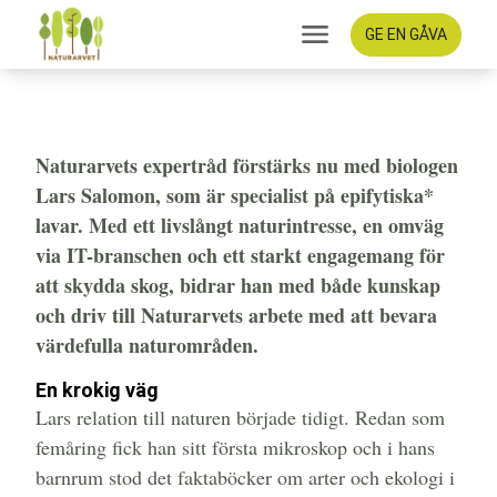
GE EN GÅVA
Lavexperten som tog en
krokig väg
Naturarvets expertråd förstärks nu med biologen
Lars Salomon, som är specialist på epifytiska*
lavar. Med ett livslångt naturintresse, en omväg
via IT-branschen och ett starkt engagemang för
att skydda skog, bidrar han med både kunskap
och driv till Naturarvets arbete med att bevara
värdefulla naturområden.
En krokig väg
Lars relation till naturen började tidigt. Redan som
femåring fick han sitt första mikroskop och i hans
barnrum stod det faktaböcker om arter och ekologi i