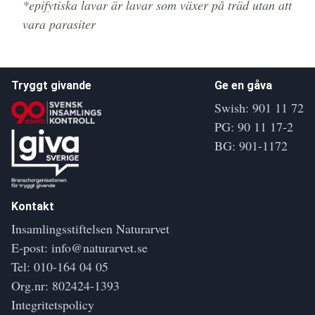
*epifytiska lavar är lavar som växer på träd utan att
vara parasiter
Tryggt givande
Ge en gåva
Swish: 901 11 72
PG: 90 11 17-2
BG: 901-1172
Kontakt
Insamlingsstiftelsen Naturarvet
E-post:
info@naturarvet.se
Tel:
010-164 04 05
Org.nr: 802424-1393
Integritetspolicy