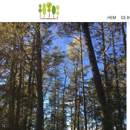
HEM
GE B