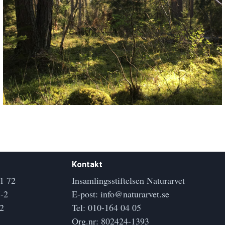
Kontakt
1 72
Insamlingsstiftelsen Naturarvet
-2
E-post:
info@naturarvet.se
2
Tel:
010-164 04 05
Org.nr: 802424-1393