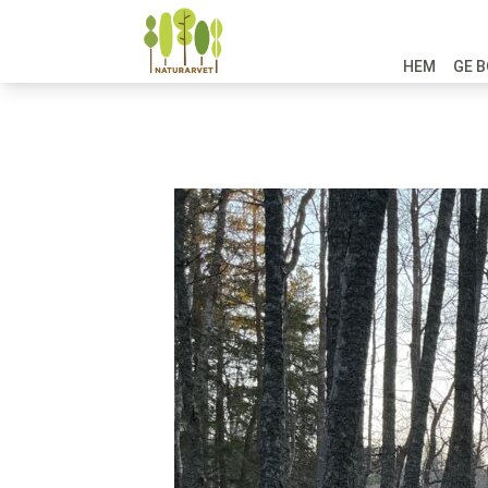
HEM
GE B