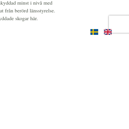
 skyddad minst i nivå med
ut från berörd länsstyrelse.
ddade skogar här.
ammal skog skall leva i en trygg