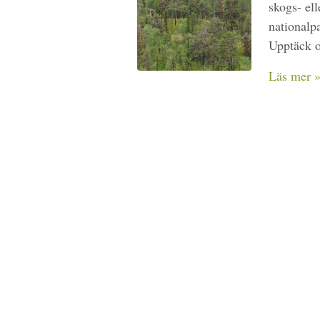
skogs- el
nationalpa
Upptäck o
Läs mer 
Ändam
Vår vision
livsmiljö 
Läs mer 
Årsred
Ladda ner