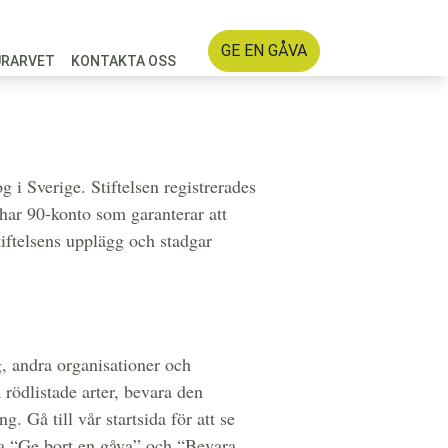
GE EN GÅVA
URARVET
KONTAKTA OSS
g i Sverige. Stiftelsen registrerades
 har 90-konto som garanterar att
iftelsens upplägg och stadgar
g, andra organisationer och
rödlistade arter, bevara den
. Gå till vår startsida för att se
rna “Ge bort en gåva” och “Bevara