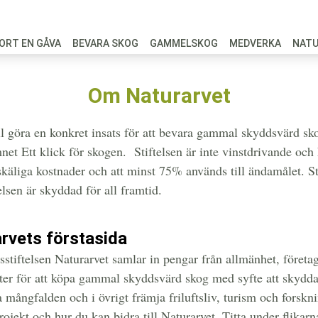
ORT EN GÅVA
BEVARA SKOG
GAMMELSKOG
MEDVERKA
NAT
Om Naturarvet
ill göra en konkret insats för att bevara gammal skyddsvärd sko
et Ett klick för skogen. Stiftelsen är inte vinstdrivande och
skäliga kostnader och att minst 75% används till ändamålet. St
elsen är skyddad för all framtid.
rvets förstasida
sstiftelsen Naturarvet samlar in pengar från allmänhet, företa
er för att köpa gammal skyddsvärd skog med syfte att skydda 
 mångfalden och i övrigt främja friluftsliv, turism och forskning
rojekt och hur du kan bidra till Naturarvet. Titta under flika