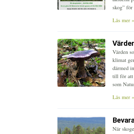
skog” för 
Läs mer 
Värden
Värden so
klimat ge
därmed int
till för 
som Natur
Läs mer 
Bevar
När skoge