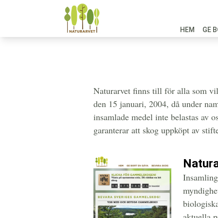
HEM
GE B
Naturarvet finns till för alla som v
den 15 januari, 2004, då under namn
insamlade medel inte belastas av o
garanterar att skog uppköpt av stift
Natura
Insamling
myndighet
biologiska
aktuella p