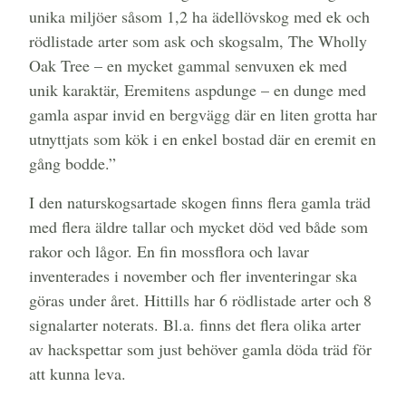
unika miljöer såsom 1,2 ha ädellövskog med ek och
rödlistade arter som ask och skogsalm, The Wholly
Oak Tree – en mycket gammal senvuxen ek med
unik karaktär, Eremitens aspdunge – en dunge med
gamla aspar invid en bergvägg där en liten grotta har
utnyttjats som kök i en enkel bostad där en eremit en
gång bodde.”
I den naturskogsartade skogen finns flera gamla träd
med flera äldre tallar och mycket död ved både som
rakor och lågor. En fin mossflora och lavar
inventerades i november och fler inventeringar ska
göras under året. Hittills har 6 rödlistade arter och 8
signalarter noterats. Bl.a. finns det flera olika arter
av hackspettar som just behöver gamla döda träd för
att kunna leva.