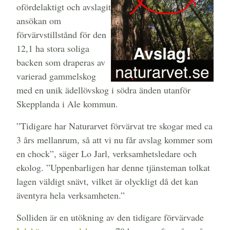
ofördelaktigt och avslagit
ansökan om
förvärvstillstånd för den
12,1 ha stora soliga
backen som draperas av
varierad gammelskog
med en unik ädellövskog i södra änden utanför
Skepplanda i Ale kommun.
”Tidigare har Naturarvet förvärvat tre skogar med ca
3 års mellanrum, så att vi nu får avslag kommer som
en chock”, säger Lo Jarl, verksamhetsledare och
ekolog. ”Uppenbarligen har denne tjänsteman tolkat
lagen väldigt snävt, vilket är olyckligt då det kan
äventyra hela verksamheten.”
Solliden är en utökning av den tidigare förvärvade