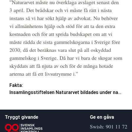
”Naturarvet måste nu överklaga avslaget senast den
3 april. Det brådskar och vi måste få rätt i nästa
instans så vi har sökt hjälp av advokat. Nu behöver
vi allmänhetens hjälp och stöd för att ta den extra
kostnaden och för att sprida budskapet om att vi
måste rädda de sista gammelskogarna i Sverige före
2030, då det beräknas vara slut på all oskyddad
gammelskog i Sverige. Då har vi bara de skogar som
skyddats att få njuta av och för de många hotade
arterna att få ett livsutrymme i.”
Fakta:
Insamlingsstiftelsen Naturarvet bildades under namnet Ett Klick För Skogen 2004 med ändamålet att förvärva skyddsvärd gammal skog i syfte att bevara den biologiska mångfalden i Sverige och främja forskning friluftsliv och turism. Naturarvet är beroende av insamling för sin verksamhet och tusentals personer lämnar varje år generösa bidrag för att vara med och bevara de sista gammelskogarna i Sverige. Skogar som Naturarvet förvärvar får inte avverkas, inte brukas på något sätt och får aldrig säljas. Det skydd Naturarvets skogar får är permanent och det starkaste skydd en skog kan få. Läs mer på hemsidan
Tryggt givande
Ge en gåva
Swish: 901 11 72