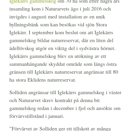
Iglekärrs gammelskog
om 70 ha som efter några års
insamling kom i Naturarvets ägo i juli 2016 och
invigdes i augusti med installation av en unik
hyllningsbänk som kan besökas vid sjön Stora
Iglekärr. I september kom beslut om att Iglekärrs
gammelskog bildar naturreservat, där en liten del
ädellövskog utgör en viktig del i sydvästra hörnet.
Iglekärrs gammelskog blev en utökning av ett
sammanhängande skyddat område som längs östra
gränsen till Iglekärrs naturreservat angränsar till 80
ha stora Eklidens naturreservat.
Solliden angränsar till Iglekärrs gammelskog i väster
och Naturarvet skrev kontrakt på denna bit
gammelskog redan i december i fjol och ansökte om
förvärvstillstånd i januari.
”Förvärvet av Solliden ger ett tillskott av många