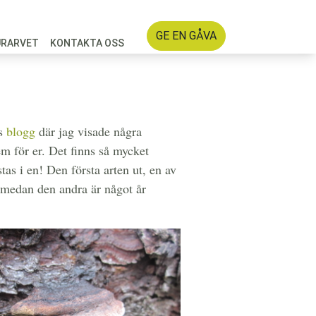
GE EN GÅVA
URARVET
KONTAKTA OSS
ts
blogg
där jag visade några
em för er. Det finns så mycket
as i en! Den första arten ut, en av
) medan den andra är något år