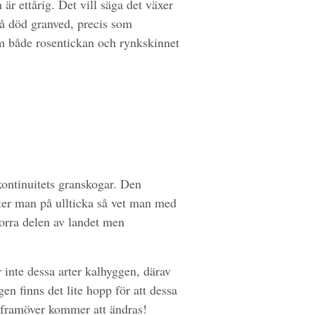
är ettårig. Det vill säga det växer
på död granved, precis som
om både rosentickan och rynkskinnet
kontinuitets granskogar. Den
öter man på ullticka så vet man med
norra delen av landet men
r inte dessa arter kalhyggen, därav
n finns det lite hopp för att dessa
t framöver kommer att ändras!