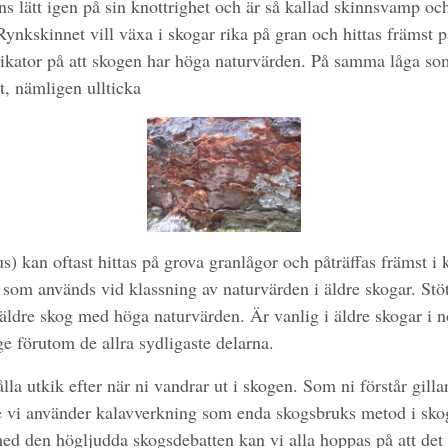
 lätt igen på sin knottrighet och är så kallad skinnsvamp och 
Rynkskinnet vill växa i skogar rika på gran och hittas främst 
dikator på att skogen har höga naturvärden. På samma låga s
t, nämligen ullticka
s) kan oftast hittas på grova granlågor och påträffas främst i 
t som används vid klassning av naturvärden i äldre skogar. St
 äldre skog med höga naturvärden. Är vanlig i äldre skogar i 
e förutom de allra sydligaste delarna.
lla utkik efter när ni vandrar ut i skogen. Som ni förstår gilla
ge vi använder kalavverkning som enda skogsbruks metod i skoge
med den högljudda skogsdebatten kan vi alla hoppas på att de