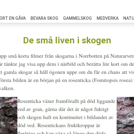
ORT EN GÅVA
BEVARA SKOG
GAMMELSKOG
MEDVERKA
NAT
De små liven i skogen
g upp små korta filmer från skogarna i Norrbotten på Naturarve
r tänkte jag visa upp dem i närbild och berätta lite kort om d
t gamla skogar så håll ögonen uppe om du får en chans att vist
första bilden är en början på en rosenticka (Fomitopsis rosea
valken.
Rosenticka växer framförallt på död liggande
ved av gran, gärna där det är något fuktigt
och skogen haft en kontinuitet i bildandet av
död ved. Rosentickans fruktkroppar är
fleråriga och kan växa så länge den döda