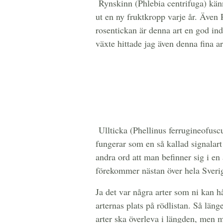
Rynskinn (Phlebia centrifuga) känns
ut en ny fruktkropp varje år. Även 
rosentickan är denna art en god in
växte hittade jag även denna fina ar
Ullticka (Phellinus ferrugineofuscu
fungerar som en så kallad signalar
andra ord att man befinner sig i en
förekommer nästan över hela Sverig
Ja det var några arter som ni kan hå
arternas plats på rödlistan. Så län
arter ska överleva i längden, men 