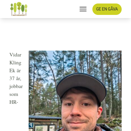
GE EN GÅVA
”En present till mina
framtida släktingar och
medmänniskor”
Vidar
Kling
Ek är
37 år,
jobbar
som
HR-