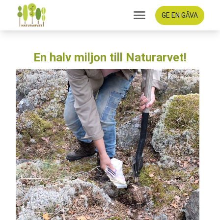
GE EN GÅVA
En halv miljon till Naturarvet!