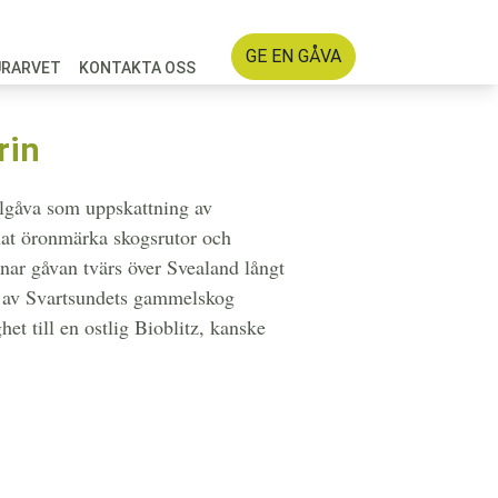
GE EN GÅVA
URARVET
KONTAKTA OSS
rin
julgåva som uppskattning av
nat öronmärka skogsrutor och
mnar gåvan tvärs över Svealand långt
d av Svartsundets gammelskog
et till en ostlig Bioblitz, kanske