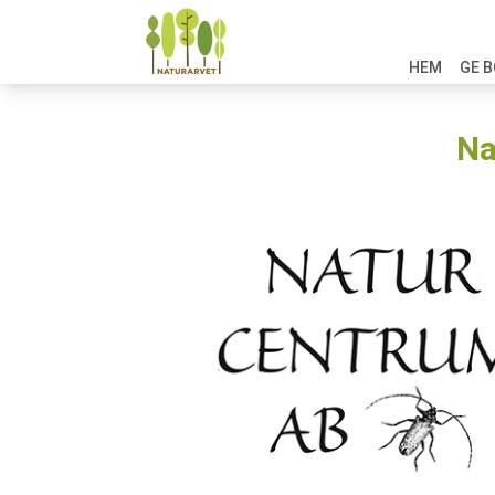
HEM
GE B
Na