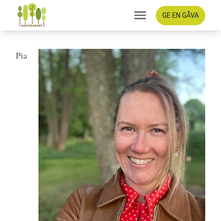
GE EN GÅVA
Med kärlek till skogen
Pia