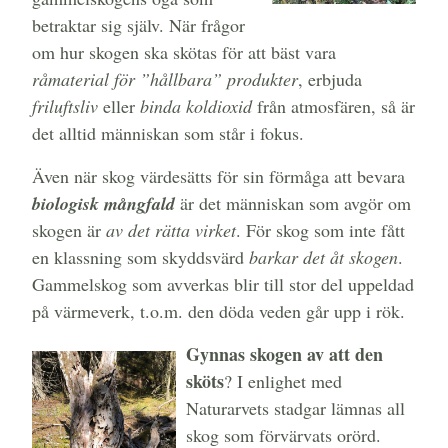
betraktar sig själv. När frågor
om hur skogen ska skötas för att bäst vara
råmaterial för ”hållbara” produkter
, erbjuda
friluftsliv
eller
binda koldioxid
från atmosfären, så är
det alltid människan som står i fokus.
Även när skog värdesätts för sin förmåga att bevara
biologisk mångfald
är det människan som avgör om
skogen är
av det rätta virket
. För skog som inte fått
en klassning som skyddsvärd
barkar det åt skogen
.
Gammelskog som avverkas blir till stor del uppeldad
på värmeverk, t.o.m. den döda veden går upp i rök.
Gynnas skogen av att den
sköts
? I enlighet med
Naturarvets stadgar lämnas all
skog som förvärvats orörd.