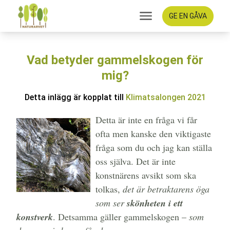
GE EN GÅVA
Vad betyder gammelskogen för
mig?
Detta inlägg är kopplat till
Klimatsalongen 2021
Detta är inte en fråga vi får
ofta men kanske den viktigaste
fråga som du och jag kan ställa
oss själva. Det är inte
konstnärens avsikt som ska
tolkas,
det är betraktarens öga
som ser
skönheten i ett
konstverk
. Detsamma gäller gammelskogen –
som