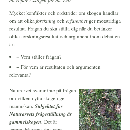
du ropar i skogen får du svar
.
Mycket konflikter och ordstrider om skogen handlar
om att olika
forskning
och
erfarenhet
ger motstridiga
resultat. Frågan du ska ställa dig när du betänker
olika forskningsresultat och argument inom debatten
är:
– Vem ställer frågan?
– För vem är resultaten och argumenten
relevanta?
Naturarvet svarar inte på frågan
om vilken nytta skogen ger
människan.
Subjektet för
Naturarvets frågeställning är
gammelskogen
. Det är
gammelskogens öga som