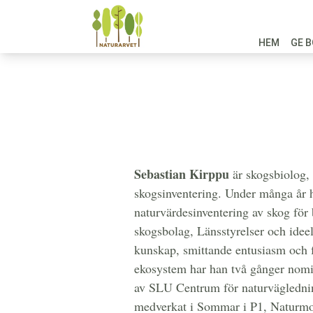
HEM
GE B
Två expe
skogens
Sebastian Kirppu
är skogsbiolog, 
skogsinventering. Under många år 
naturvärdesinventering av skog för
skogsbolag, Länsstyrelser och idee
kunskap, smittande entusiasm och 
ekosystem har han två gånger nomin
av SLU Centrum för naturvägledni
medverkat i Sommar i P1, Naturmor