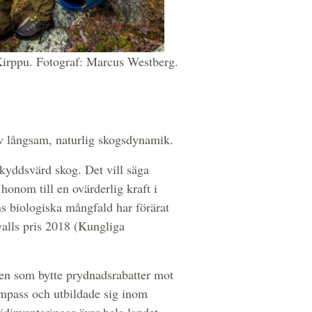
Kirppu. Fotograf: Marcus Westberg.
av långsam, naturlig skogsdynamik.
 skyddsvärd skog. Det vill säga
onom till en ovärderlig kraft i
s biologiska mångfald har förärat
alls pris 2018 (Kungliga
en som bytte prydnadsrabatter mot
ompass och utbildade sig inom