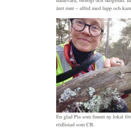
naturvård, biologi och skogsbad. Id
året runt – alltid med lupp och ka
En glad Pia som funnit ny lokal fö
rödlistad som CR.