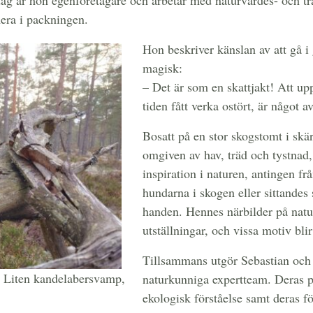
ag är hon egenföretagare och arbetar med naturvärdes- och trä
mera i packningen.
Hon beskriver känslan av att gå 
magisk:
– Det är som en skattjakt! Att up
tiden fått verka ostört, är något a
Bosatt på en stor skogstomt i sk
omgiven av hav, träd och tystnad
inspiration i naturen, antingen fr
hundarna i skogen eller sittandes
handen. Hennes närbilder på natu
utställningar, och vissa motiv bli
Tillsammans utgör Sebastian och P
r Liten kandelabersvamp,
naturkunniga expertteam. Deras p
ekologisk förståelse samt deras f