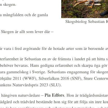
om skogen.
ska mångfalden och de gamla
Skogsbiolog Sebastian 
 Skogen är allt som lever där –
får vara i fred avgörande för de hotade arter som är beroende 
terfarenhet är Sebastian en av de främsta i landet på att hitta
ehöver bevaras. Hans gedigna erfarenhet och skarpa öga gör h
vara gammelskog i Sverige. Sebastians engagemang för skogen
hjälte 2011 (WWF), Silverfalken 2016 (SNF), Sture Centerw
ankens Naturvårdspris 2023 (SLU).
Pia Edfors
n hängiven naturvårdare –
. Hon är trädgårdsmästar
ädgård och trädvård bestämde hon sig för att följa sin inre k