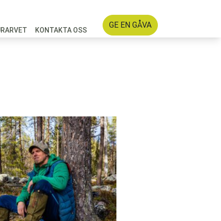
GE EN GÅVA
URARVET
KONTAKTA OSS
on för