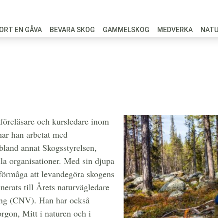
ORT EN GÅVA
BEVARA SKOG
GAMMELSKOG
MEDVERKA
NAT
rter med passi
 rikedomar
föreläsare och kursledare inom
har han arbetat med
 bland annat Skogsstyrelsen,
lla organisationer. Med sin djupa
förmåga att levandegöra skogens
erats till Årets naturvägledare
ng (CNV). Han har också
gon, Mitt i naturen och i