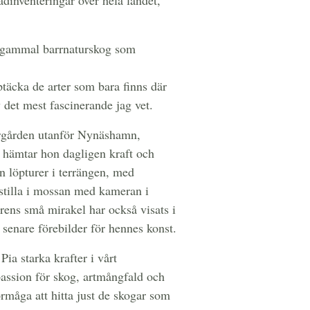
dinventeringar över hela landet,
i gammal barrnaturskog som
ptäcka de arter som bara finns där
v det mest fascinerande jag vet.
ärgården utanför Nynäshamn,
, hämtar hon dagligen kraft och
ån löpturer i terrängen, med
 stilla i mossan med kameran i
rens små mirakel har också visats i
r senare förebilder för hennes konst.
ia starka krafter i vårt
assion för skog, artmångfald och
örmåga att hitta just de skogar som