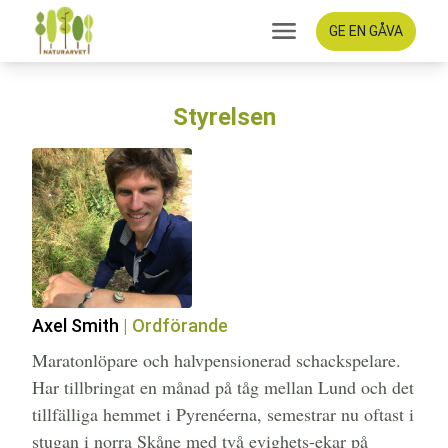
GE EN GÅVA
Styrelsen
Axel Smith
| Ordförande
Maratonlöpare och halvpensionerad schackspelare.
Har tillbringat en månad på tåg mellan Lund och det
tillfälliga hemmet i Pyrenéerna, semestrar nu oftast i
stugan i norra Skåne med två evighets-ekar på