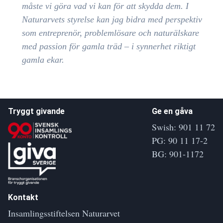
måste vi göra vad vi kan för att skydda dem. I
Naturarvets styrelse kan jag bidra med perspektiv
som entreprenör, problemlösare och naturälskare
med passion för gamla träd – i synnerhet riktigt
gamla ekar.
Tryggt givande
Ge en gåva
Swish: 901 11 72
PG: 90 11 17-2
BG: 901-1172
Kontakt
Insamlingsstiftelsen Naturarvet