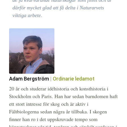
de få kvarvarande naturskogar som finns och är
därför mycket glad att få delta i Naturarvets
viktiga arbete.
Adam Bergström
| Ordinarie ledamot
20 år och studerar idéhistoria och konsthistoria i
Stockholm och Paris. Han har sedan barndomen haft
ett stort intresse för skog och är aktiv i
Fältbiologerna sedan några år tillbaka. I skogen
finner han ro i det uppskruvade tempo som
kännetecknar vår tid, tonåren och särskilt vardagen i