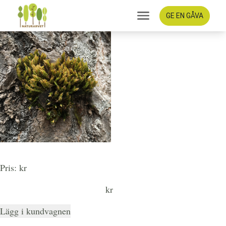
GE EN GÅVA
Mosshjärta
Pris: kr
kr