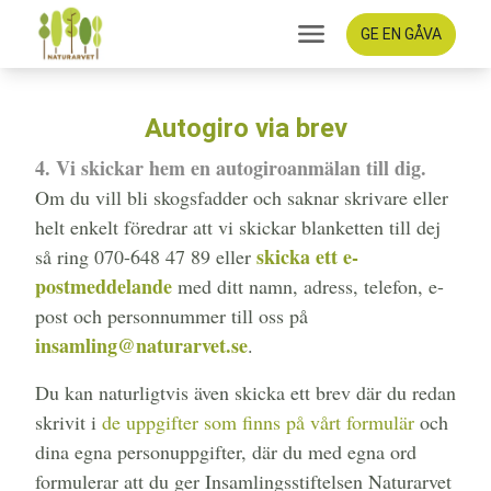
GE EN GÅVA
Autogiro via brev
4. Vi skickar hem en autogiroanmälan till dig.
Om du vill bli skogsfadder och saknar skrivare eller
helt enkelt föredrar att vi skickar blanketten till dej
skicka ett e-
så ring 070-648 47 89 eller
postmeddelande
med ditt namn, adress, telefon, e-
post och personnummer till oss på
insamling@naturarvet.se
.
Du kan naturligtvis även skicka ett brev där du redan
skrivit i
de uppgifter som finns på vårt formulär
och
dina egna personuppgifter, där du med egna ord
formulerar att du ger Insamlingsstiftelsen Naturarvet