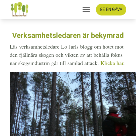
GE EN GÅVA
Verksamhetsledaren är bekymrad
Läs verksamhetsledare Lo Jarls blogg om hotet mot
den fjällnära skogen och vikten av att behålla fokus
när skogsindustrin går till samlad attack.
Klicka här
.