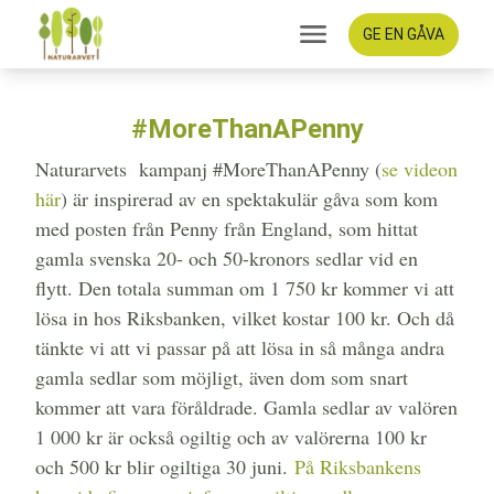
GE EN GÅVA
#MoreThanAPenny
Naturarvets kampanj #MoreThanAPenny (
se videon
här
) är inspirerad av en spektakulär gåva som kom
med posten från Penny från England, som hittat
gamla svenska 20- och 50-kronors sedlar vid en
flytt. Den totala summan om 1 750 kr kommer vi att
lösa in hos Riksbanken, vilket kostar 100 kr. Och då
tänkte vi att vi passar på att lösa in så många andra
gamla sedlar som möjligt, även dom som snart
kommer att vara föråldrade. Gamla sedlar av valören
1 000 kr är också ogiltig och av valörerna 100 kr
och 500 kr blir ogiltiga 30 juni.
På Riksbankens