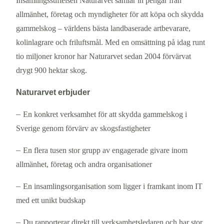
Insamlingsstiftelsen Naturarvet samlar in pengar från
allmänhet, företag och myndigheter för att köpa och skydda
gammelskog – världens bästa landbaserade artbevarare,
kolinlagrare och friluftsmål. Med en omsättning på idag runt
tio miljoner kronor har Naturarvet sedan 2004 förvärvat
drygt 900 hektar skog.
Naturarvet erbjuder
–
En konkret verksamhet för att skydda gammelskog i
Sverige genom förvärv av skogsfastigheter
–
En flera tusen stor grupp av engagerade givare inom
allmänhet, företag och andra organisationer
–
En insamlingsorganisation som ligger i framkant inom IT
med ett unikt budskap
–
Du rapporterar direkt till verksamhetsledaren och har stor