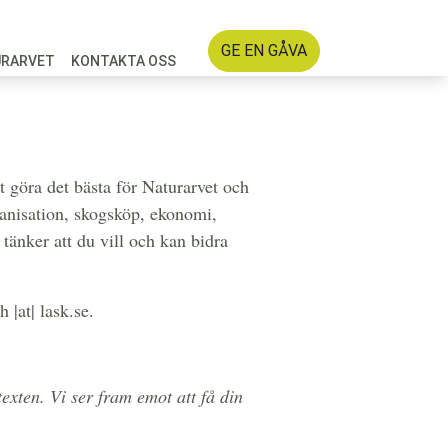
GE EN GÅVA
URARVET
KONTAKTA OSS
tt göra det bästa för Naturarvet och
anisation, skogsköp, ekonomi,
 tänker att du vill och kan bidra
h |at| lask.se.
exten. Vi ser fram emot att få din