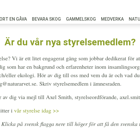
ORT EN GÅVA
BEVARA SKOG
GAMMELSKOG
MEDVERKA
NAT
Är du vår nya styrelsemedlem?
else? Vi är ett litet engagerat gäng som jobbar dedikerat för a
dig som har en bakgrund och erfarenheter inom insamlingsorg
och/eller ekologi. Hör av dig till oss med vem du är och vad du
ng@naturarvet.se. Skriv styrelsemedlem i ämnesraden.
 av dig via mejl till Axel Smith, styrelseordförande,
axel.smit
tter i
vår styrelse idag >>
icka på svensk flagga nere till höger för att få den svenska t