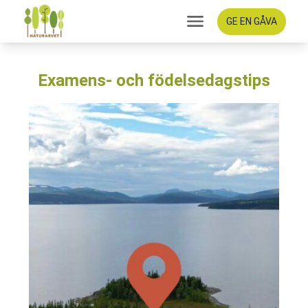
GE EN GÅVA
Examens- och födelsedagstips