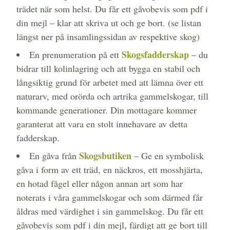
trädet när som helst. Du får ett gåvobevis som pdf i
din mejl – klar att skriva ut och ge bort. (se listan
längst ner på insamlingssidan av respektive skog)
Skogsfadderskap
En prenumeration på ett
– du
bidrar till kolinlagring och att bygga en stabil och
långsiktig grund för arbetet med att lämna över ett
naturarv, med orörda och artrika gammelskogar, till
kommande generationer. Din mottagare kommer
garanterat att vara en stolt innehavare av detta
fadderskap.
Skogsbutiken
En gåva från
– Ge en symbolisk
gåva i form av ett träd, en näckros, ett mosshjärta,
en hotad fågel eller någon annan art som har
noterats i våra gammelskogar och som därmed får
åldras med värdighet i sin gammelskog. Du får ett
gåvobevis som pdf i din mejl, färdigt att ge bort till