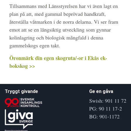
Tillsammans med Länsstyrelsen har vi även lagt en
plan på att, med gammal beprövad handkraft,
återställa våtmarken i de norra delarna. Vi ser fram
emot att se en långsiktig utveckling som gynnar
kolinlagring och biologisk mångfald i denna
gammelskogs egen takt.
Öronmärk din egen skogruta/-or i Ekås ek-
bokskog >>
Tryggt givande
Ge en gåva
Swish: 901 11 72
PG: 90 11 17-2
BG: 901-1172