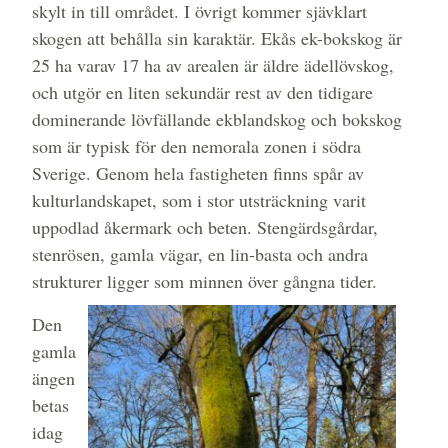
skylt in till området. I övrigt kommer sjävklart
skogen att behålla sin karaktär. Ekås ek-bokskog är
25 ha varav 17 ha av arealen är äldre ädellövskog,
och utgör en liten sekundär rest av den tidigare
dominerande lövfällande ekblandskog och bokskog
som är typisk för den nemorala zonen i södra
Sverige. Genom hela fastigheten finns spår av
kulturlandskapet, som i stor utsträckning varit
uppodlad åkermark och beten. Stengärdsgårdar,
stenrösen, gamla vägar, en lin-basta och andra
strukturer ligger som minnen över gångna tider.
Den
gamla
ängen
betas
idag