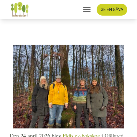
GE EN GÅVA
Nu får Ekås ek-bokskog
extra skydd
Den 24 april 2026 blev
Ekås ek-bokskog
i Gällared