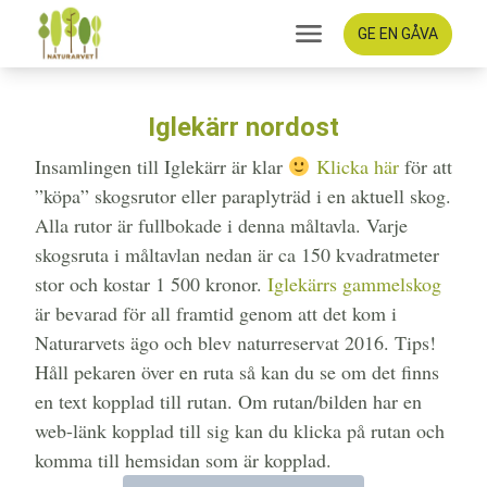
GE EN GÅVA
Iglekärr nordost
Insamlingen till Iglekärr är klar
Klicka här
för att
”köpa” skogsrutor eller paraplyträd i en aktuell skog.
Alla rutor är fullbokade i denna måltavla. Varje
skogsruta i måltavlan nedan är ca 150 kvadratmeter
stor och kostar 1 500 kronor.
Iglekärrs gammelskog
är bevarad för all framtid genom att det kom i
Naturarvets ägo och blev naturreservat 2016. Tips!
Håll pekaren över en ruta så kan du se om det finns
en text kopplad till rutan. Om rutan/bilden har en
web-länk kopplad till sig kan du klicka på rutan och
komma till hemsidan som är kopplad.