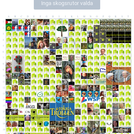
Inga skogsrutor valda
A
B
C
D
E
F
G
H
I
J
K
L
M
N
O
P
Q
R
S
T
1
2
3
4
5
6
7
8
9
10
11
12
13
14
15
16
17
18
19