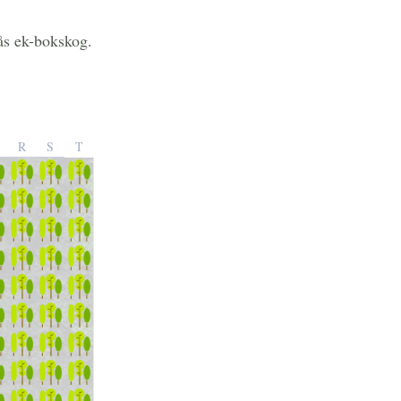
kås ek-bokskog.
R
S
T