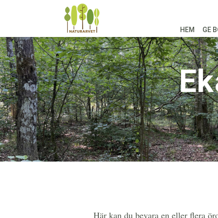
HEM
GE B
Ek
Här kan du bevara en eller flera ö