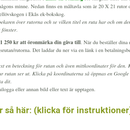
gons minne. Nedan finns en måltavla som är 20 X 21 rutor 
ellövskogen i Ekås ek-bokskog.
ekaren över rutorna och se vilken titel en ruta har och om de
t fönster
.
1 250 kr att öronmärka din gåva till
. När du beställer dina 
gsrutan/rutorna. Det laddar du ner via en länk i en betalning
ext en beteckning för rutan och även mittkoordinater för den.
r rutan ser ut. Klicka på koordinaterna så öppnas en Google
a dit
.
ogga eller annan bild eller text är upptagen.
 så här: (klicka för instruktioner