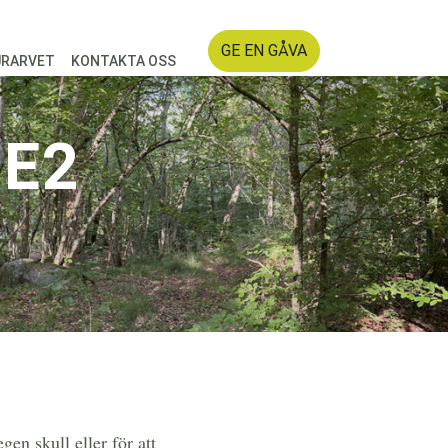
GE EN GÅVA
URARVET
KONTAKTA OSS
 E2
gen skull eller för att