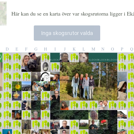
Här kan du se en karta över var skogsrutorna ligger i E
Inga skogsrutor valda
D
E
F
G
H
I
J
K
L
M
N
O
P
Q