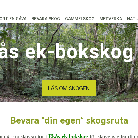
ORT EN GÅVA
BEVARA SKOG
GAMMELSKOG
MEDVERKA
NAT
ås ek-bokskog
LÄS OM SKOGEN
Bevara ”din egen” skogsruta
Ekås ek-bokskog
ronmärkta skogsrutor i
för skogens eller din e