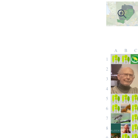
A
B
C
1
2
3
4
5
6
7
8
9