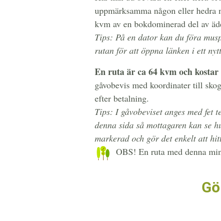
uppmärksamma någon eller hedra nå
kvm av en bokdominerad del av äd
Tips: På en dator kan du föra musp
rutan för att öppna länken i ett nyt
En ruta är ca 64 kvm och kostar 
gåvobevis med koordinater till sko
efter betalning.
Tips: I gåvobeviset anges med fet t
denna sida så mottagaren kan se hu
markerad och gör det enkelt att hitt
OBS! En ruta med denna minil
Gör