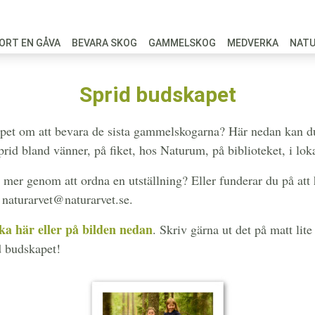
ORT EN GÅVA
BEVARA SKOG
GAMMELSKOG
MEDVERKA
NAT
Sprid budskapet
kapet om att bevara de sista gammelskogarna? Här nedan kan du
sprid bland vänner, på fiket, hos Naturum, på biblioteket, i l
u mer genom att ordna en utställning? Eller funderar du på att
 naturarvet@naturarvet.se.
a här eller på bilden nedan
. Skriv gärna ut det på matt lit
d budskapet!