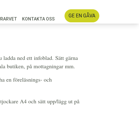
GE EN GÅVA
URARVET
KONTAKTA OSS
 ladda ned ett infoblad. Sätt gärna
okala butiken, på mottagningar mm.
 ha en föreläsnings- och
e tjockare A4 och sätt upp/lägg ut på