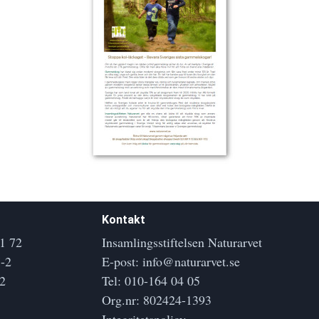
Kontakt
1 72
Insamlingsstiftelsen Naturarvet
-2
E-post:
info@naturarvet.se
2
Tel:
010-164 04 05
Org.nr: 802424-1393