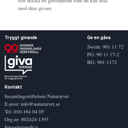
och skicka ett gåvodiplom som du kan dela
med dina givare.
Tryggt givande
Ge en gåva
Swish: 901 11 72
PG: 90 11 17-2
BG: 901-1172
Kontakt
Insamlingsstiftelsen Naturarvet
E-post:
info@naturarvet.se
Tel:
010-164 04 05
Org.nr: 802424-1393
Integritetspolicy