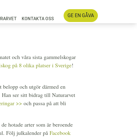
GE EN GÅVA
URARVET
KONTAKTA OSS
limatet och våra sista gammelskogar
kog på 8 olika platser i Sverige
!
t belopp och utgör därmed en
Han ser sitt bidrag till Naturarvet
eringar >>
och passa på att bli
a de hotade arter som är beroende
l. Följ julkalender på
Facebook