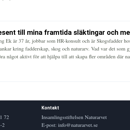
»
esent till mina framtida släktingar och 
ng Ek är 37 år, jobbar som HR-konsult och är Skogsfadder ho
ankar kring fadderskap, skog och naturarv. Vad var det som gj
öra något aktivt för att hjälpa till att skapa fler områden där n
»
Kontakt
1 72
Insamlingsstiftelsen Naturarvet
-2
E-post:
info@naturarvet.se