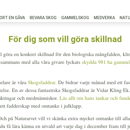
ORT EN GÅVA
BEVARA SKOG
GAMMELSKOG
MEDVERKA
NAT
För dig som vill göra skillnad
vill göra en konkret skillnad för den biologiska mångfalden, k
tillsammans med alla våra givare lyckats
skydda 981 ha gammels
pelare är våra
Skogsfaddrar.
De bidrar varje månad med ett fas
ftelse. En av dessa fantastiska Skogsfaddrar är Vidar Kling Ek. 
släktingar och medmänniskor.
Läs allt om hans tankar och fund
 ett fadderskap med omtanke i julklapp.
ch på Naturarvet vill vi skänka extra mycket omtanke till all
få lära känna en utvald art varje dag i december fram till ju