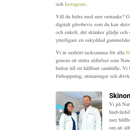
och
Instagram
.
Vill du bidra med mer omtanke? Ge 
digitalt gåvobevis som du kan skri
och enkelt, det skänker glädje och s
ytterligare en oskyddad gammelsko
Vi är oerhört tacksamma för alla
f
genom att stötta stiftelser som Nat
bidrar till ett hållbart samhälle. 
förhoppning, utmaningar och drivk
Skinom
Vi på Natu
hudvårdsf
mer hållba
om att al