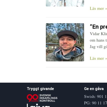
Läs mer 
”En pr
Vidar Kli
om hans t
Jag vill g
Läs mer 
Tryggt givande
Ge en gåva
Swish: 901 1
PG: 90 11 17