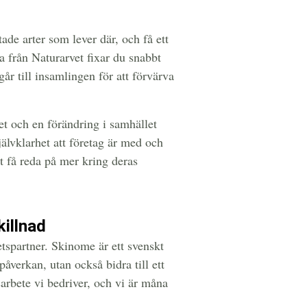
de arter som lever där, och få ett
a från Naturarvet fixar du snabbt
går till insamlingen för att förvärva
t och en förändring i samhället
jälvklarhet att företag är med och
t få reda på mer kring deras
illnad
etspartner. Skinome är ett svenskt
verkan, utan också bidra till ett
sarbete vi bedriver, och vi är måna