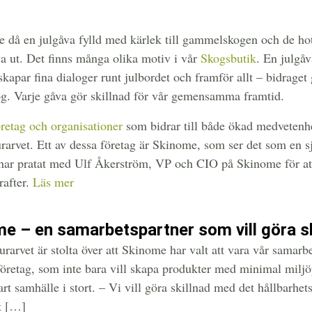
då en julgåva fylld med kärlek till gammelskogen och de hota
va ut. Det finns många olika motiv i vår
Skogsbutik
. En julgåv
kapar fina dialoger runt julbordet och framför allt – bidraget 
g. Varje gåva gör skillnad för vår gemensamma framtid.
öretag och organisationer
som bidrar till både ökad medvetenhe
urarvet. Ett av dessa företag är Skinome, som ser det som en s
Vi har pratat med Ulf Åkerström, VP och CIO på Skinome för at
rafter.
Läs mer
e – en samarbetspartner som vill göra sk
rarvet är stolta över att Skinome har valt att vara vår samarb
öretag, som inte bara vill skapa produkter med minimal miljöpå
rt samhälle i stort. – Vi vill göra skillnad med det hållbarhet
lt […]