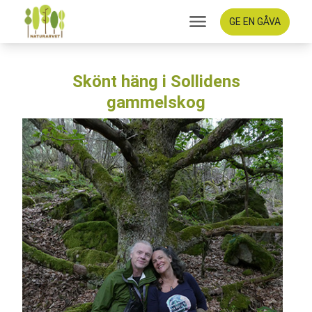
GE EN GÅVA
Skönt häng i Sollidens
gammelskog