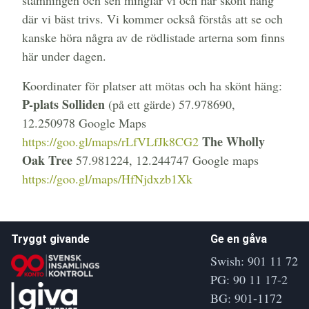
stämningen och sen minglar vi och har skönt häng
där vi bäst trivs. Vi kommer också förstås att se och
kanske höra några av de rödlistade arterna som finns
här under dagen.
Koordinater för platser att mötas och ha skönt häng:
P-plats Solliden
(på ett gärde) 57.978690,
12.250978 Google Maps
The Wholly
https://goo.gl/maps/rLfVLfJk8CG2
Oak Tree
57.981224, 12.244747 Google maps
https://goo.gl/maps/HfNjdxzb1Xk
Tryggt givande
Ge en gåva
Swish: 901 11 72
PG: 90 11 17-2
BG: 901-1172