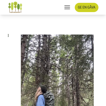
GE EN GÅVA
Rapport från
Klingervattskogen
I