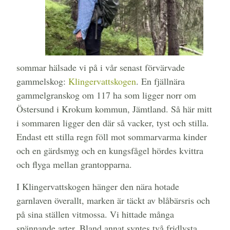
sommar hälsade vi på i vår senast förvärvade
gammelskog:
Klingervattskogen
. En fjällnära
gammelgranskog om 117 ha som ligger norr om
Östersund i Krokum kommun, Jämtland. Så här mitt
i sommaren ligger den där så vacker, tyst och stilla.
Endast ett stilla regn föll mot sommarvarma kinder
och en gärdsmyg och en kungsfågel hördes kvittra
och flyga mellan grantopparna.
I Klingervattskogen hänger den nära hotade
garnlaven överallt, marken är täckt av blåbärsris och
på sina ställen vitmossa. Vi hittade många
spännande arter. Bland annat syntes två fridlysta