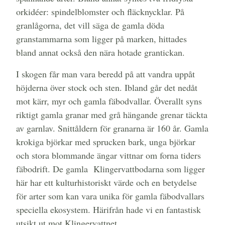
orkidéer: spindelblomster och fläcknycklar. På
granlågorna, det vill säga de gamla döda
granstammarna som ligger på marken, hittades
bland annat också den nära hotade grantickan.
I skogen får man vara beredd på att vandra uppåt
höjderna över stock och sten. Ibland går det nedåt
mot kärr, myr och gamla fäbodvallar. Överallt syns
riktigt gamla granar med grå hängande grenar täckta
av garnlav. Snittåldern för granarna är 160 år. Gamla
krokiga björkar med sprucken bark, unga björkar
och stora blommande ängar vittnar om forna tiders
fäbodrift. De gamla Klingervattbodarna som ligger
här har ett kulturhistoriskt värde och en betydelse
för arter som kan vara unika för gamla fäbodvallars
speciella ekosystem. Härifrån hade vi en fantastisk
utsikt ut mot Klingervattnet.