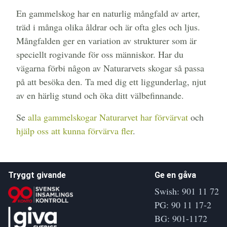
En gammelskog har en naturlig mångfald av arter,
träd i många olika åldrar och är ofta gles och ljus.
Mångfalden ger en variation av strukturer som är
speciellt rogivande för oss människor. Har du
vägarna förbi någon av Naturarvets skogar så passa
på att besöka den. Ta med dig ett liggunderlag, njut
av en härlig stund och öka ditt välbefinnande.
Se
alla gammelskogar Naturarvet har förvärvat
och
hjälp oss att kunna förvärva fler
.
Tryggt givande
Ge en gåva
Swish: 901 11 72
PG: 90 11 17-2
BG: 901-1172