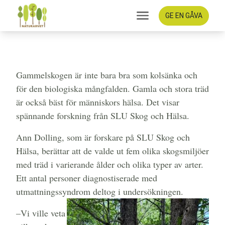
GE EN GÅVA
Vi mår bra av
gammelskogen
Gammelskogen är inte bara bra som kolsänka och
för den biologiska mångfalden. Gamla och stora träd
är också bäst för människors hälsa. Det visar
spännande forskning från SLU Skog och Hälsa.
Ann Dolling, som är forskare på SLU Skog och
Hälsa, berättar att de valde ut fem olika skogsmiljöer
med träd i varierande ålder och olika typer av arter.
Ett antal personer diagnostiserade med
utmattningssyndrom deltog i undersökningen.
–Vi ville veta