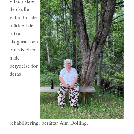
vilken skog
de skulle
välja, hur de
mådde i de
olika
skogarna och
om vistelsen
hade
betydelse för
deras
rehabilitering, berättar Ann Dolling.