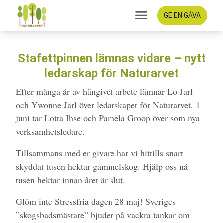
GE EN GÅVA
Stafettpinnen lämnas vidare – nytt
ledarskap för Naturarvet
Efter många år av hängivet arbete lämnar Lo Jarl
och Ywonne Jarl över ledarskapet för Naturarvet. 1
juni tar Lotta Ihse och Pamela Groop över som nya
verksamhetsledare.
Tillsammans med er givare har vi hittills snart
skyddat tusen hektar gammelskog. Hjälp oss nå
tusen hektar innan året är slut.
Glöm inte Stressfria dagen 28 maj! Sveriges
”skogsbadsmästare” bjuder på vackra tankar om