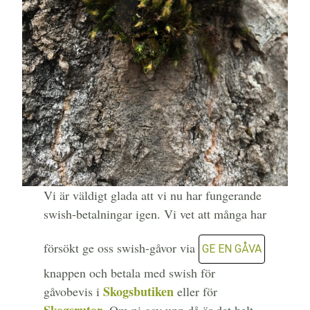
Vi är väldigt glada att vi nu har fungerande
swish-betalningar igen. Vi vet att många har
försökt ge oss swish-gåvor via
GE EN GÅVA
knappen och betala med swish för
Skogsbutiken
gåvobevis i
eller för
Skogsrutor
. Om ni gav upp då är det helt