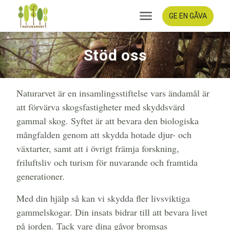
GE EN GÅVA
Stöd oss
Naturarvet är en insamlingsstiftelse vars ändamål är
att förvärva skogsfastigheter med skyddsvärd
gammal skog. Syftet är att bevara den biologiska
mångfalden genom att skydda hotade djur- och
växtarter, samt att i övrigt främja forskning,
friluftsliv och turism för nuvarande och framtida
generationer.
Med din hjälp så kan vi skydda fler livsviktiga
gammelskogar. Din insats bidrar till att bevara livet
på jorden. Tack vare dina gåvor bromsas