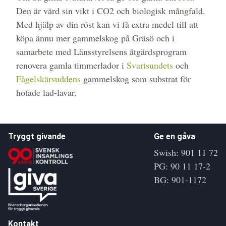
Den är värd sin vikt i CO2 och biologisk mångfald.
Med hjälp av din röst kan vi få extra medel till att
köpa ännu mer gammelskog på Gräsö och i
samarbete med Länsstyrelsens åtgärdsprogram
renovera gamla timmerlador i
Svartsundets
och
Fågelskärsuddens
gammelskog som substrat för
hotade lad-lavar.
Tryggt givande
Ge en gåva
Swish: 901 11 72
PG: 90 11 17-2
BG: 901-1172
Kontakt