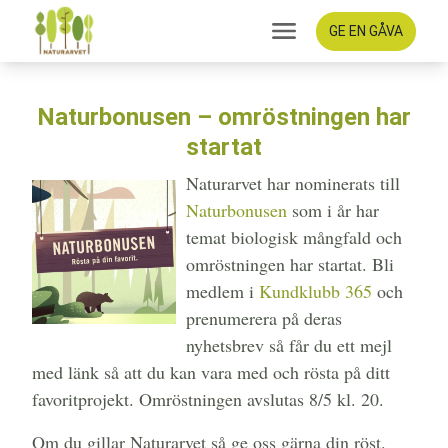
GE EN GÅVA
Naturbonusen – omröstningen har
startat
Naturarvet har nominerats till
Naturbonusen
som i år har
temat biologisk mångfald och
omröstningen har startat. Bli
medlem i
Kundklubb 365
och
prenumerera på deras
nyhetsbrev så får du ett mejl
med länk så att du kan vara med och rösta på ditt
favoritprojekt. Omröstningen avslutas 8/5 kl. 20.
Om du gillar Naturarvet så ge oss gärna din röst.