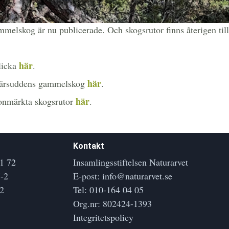
melskog är nu publicerade. Och skogsrutor finns återigen til
här
licka
.
här
skärsuddens gammelskog
.
här
ronmärkta skogsrutor
.
Kontakt
1 72
Insamlingsstiftelsen Naturarvet
-2
E-post:
info@naturarvet.se
2
Tel:
010-164 04 05
Org.nr: 802424-1393
Integritetspolicy