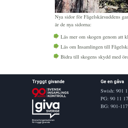
Nya sidor för Fågelskärsuddens gam
är de nya sidorna:
Läs mer om skogen genom att k
Läs om Insamlingen till Fågel
Bidra till skogens skydd med ö
Tryggt givande
Ge en gåva
Swish: 901 1
PG: 90 11 17
BG: 901-117