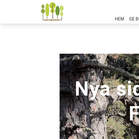
HEM
GE B
Nya si