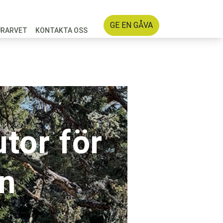
GE EN GÅVA
URARVET
KONTAKTA OSS
tor för
n