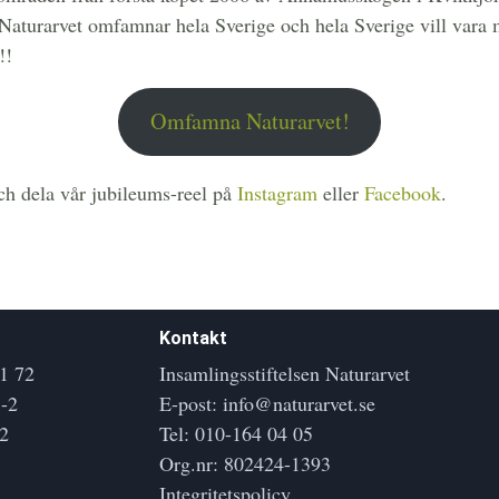
. Naturarvet omfamnar hela Sverige och hela Sverige vill var
!!
Omfamna Naturarvet!
och dela vår jubileums-reel på
Instagram
eller
Facebook
.
Kontakt
1 72
Insamlingsstiftelsen Naturarvet
-2
E-post:
info@naturarvet.se
2
Tel:
010-164 04 05
Org.nr: 802424-1393
Integritetspolicy