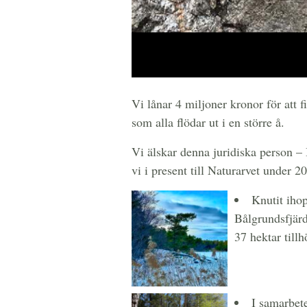
Vi lånar 4 miljoner kronor för att 
som alla flödar ut i en större å.
Vi älskar denna juridiska person –
vi i present till Naturarvet under 2
Knutit iho
Bålgrundsfjär
37 hektar till
I samarbet