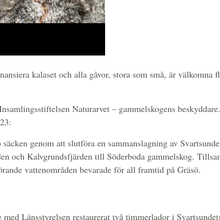
finansiera kalaset och alla gåvor, stora som små, är välkomna f
 Insamlingsstiftelsen Naturarvet – gammelskogens beskyddare. 
023:
p säcken genom att slutföra en sammanslagning av Svartsunde
den och Kalvgrundsfjärden till Söderboda gammelskog. Tillsa
hörande vattenområden bevarade för all framtid på Gräsö.
e med Länsstyrelsen restaurerat två timmerlador i Svartsunde