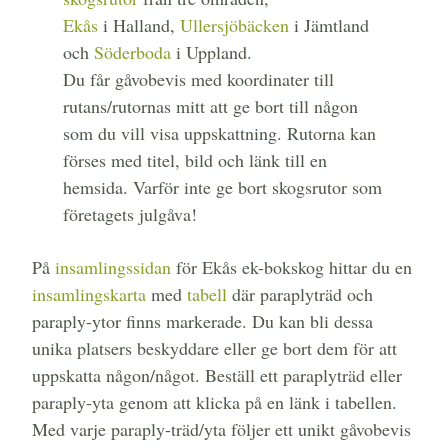
Ekås
i Halland,
Ullersjöbäcken
i Jämtland
och
Söderboda
i Uppland.
Du får gåvobevis med koordinater till
rutans/rutornas mitt att ge bort till någon
som du vill visa uppskattning. Rutorna kan
förses med titel, bild och länk till en
hemsida. Varför inte ge bort skogsrutor som
företagets julgåva!
På
insamlingssidan
för Ekås ek-bokskog hittar du en
insamlingskarta
med
tabell
där paraplyträd och
paraply-ytor finns markerade. Du kan bli dessa
unika platsers beskyddare eller ge bort dem för att
uppskatta någon/något. Beställ ett paraplyträd eller
paraply-yta genom att klicka på en länk i tabellen.
Med varje paraply-träd/yta följer ett unikt gåvobevis