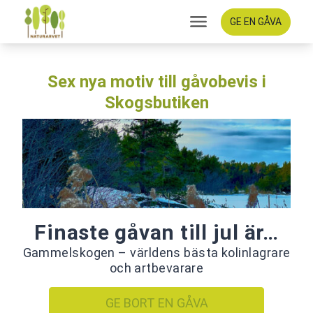
GE EN GÅVA
Sex nya motiv till gåvobevis i
Skogsbutiken
Finaste gåvan till jul är…
Gammelskogen – världens bästa kolinlagrare
och artbevarare
GE BORT EN GÅVA