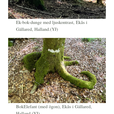
Ek-bok-dunge med ljuskontrast, Ekås i
Gällared, Halland.(YJ)
BokElefant (med ögon), Ekås i Gällared,
Halland.(YJ)