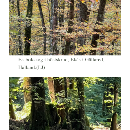
Ek-bokskog i höstskrud, Ekås i Gällared,
Halland.(LJ)