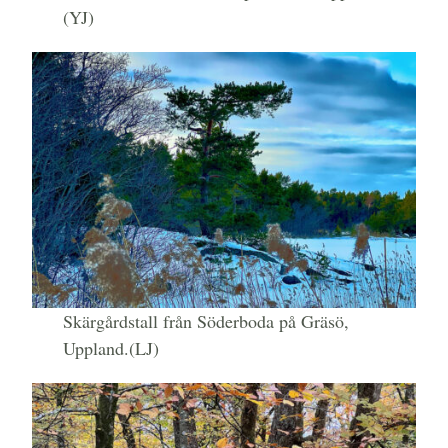
(YJ)
Skärgårdstall från Söderboda på Gräsö,
Uppland.(LJ)