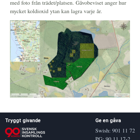
med foto från trädet/platsen. Gåvobeviset anger hur
mycket koldioxid ytan kan lagra varje år.
Tryggt givande
Ge en gåva
Swish: 901 11 72
PG: 90 11 17-2