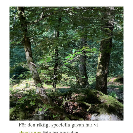
För den riktigt speciella gåvan har vi
skogsrutor
från tre områden,