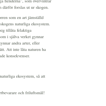
ga fienderna”, som övervintrar
h därför forslas ut ur skogen.
rren som en art jämställd
skogens naturliga ekosystem.
ig tillåta felaktiga
m i själva verket gynnar
nnar andra arter, eller
tt. Att inte låta naturen ha
nade konsekvenser.
naturliga ekosystem, så att
rtbevarare och friluftsmål!