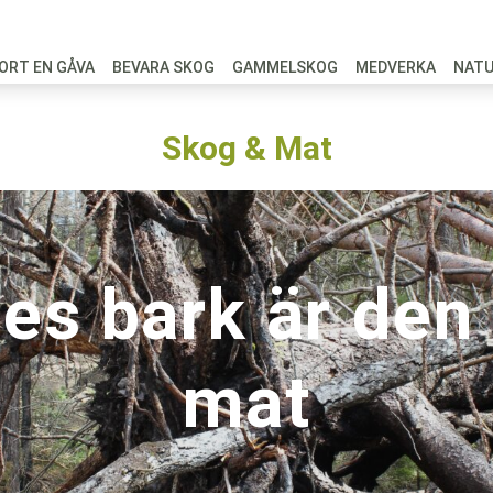
ORT EN GÅVA
BEVARA SKOG
GAMMELSKOG
MEDVERKA
NAT
Skog & Mat
es bark är den
mat