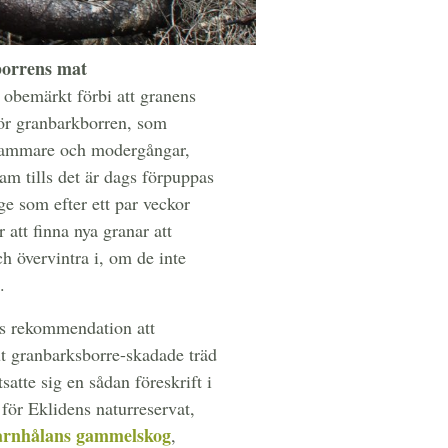
orrens mat
n obemärkt förbi att granens
för granbarkborren, som
kammare och modergångar,
ram tills det är dags förpuppas
ge som efter ett par veckor
r att finna nya granar att
h övervintra i, om de inte
.
ns rekommendation att
ut granbarksborre-skadade träd
atte sig en sådan föreskrift i
 för Eklidens naturreservat,
arnhålans gammelskog
,