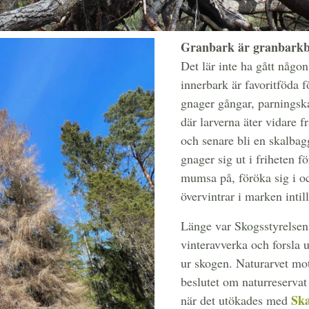
Granbark är granbarkb
Det lär inte ha gått någo
innerbark är favoritföda 
gnager gångar, parnings
där larverna äter vidare f
och senare bli en skalbag
gnager sig ut i friheten fö
mumsa på, föröka sig i oc
övervintrar i marken intill
Länge var Skogsstyrelse
vinteravverka och forsla 
ur skogen. Naturarvet mots
beslutet om naturreservat
Sk
när det utökades med