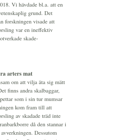
018. Vi hävdade bl.a. att en
vetenskaplig grund. Det
an forskningen visade att
rsling var en ineffektiv
motverkade skade-
ra arters mat
sam om att vilja äta sig mätt
Det finns andra skalbaggar,
kspettar som i sin tur mumsar
ingen kom fram till att
rsling av skadade träd inte
granbarkborre då den stannar i
d avverkningen. Dessutom