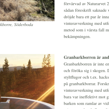
förvärvad av Naturarvet 2
sådan föreskrift saknade 
dröjde bara ett par år inn
vinteravverkning med utfo
rkborre, Söderboda
metod som i värsta fall 
bekämpningen.
Granbarkborren är and
Granbarkborren är inte en
och föröka sig i skogen. 
styltflugor och t.ex. hac
på granbarkborrar. Forskn
vinteravverkning med utfo
bara var ineffektivt mot 
barken som ramlar av vi