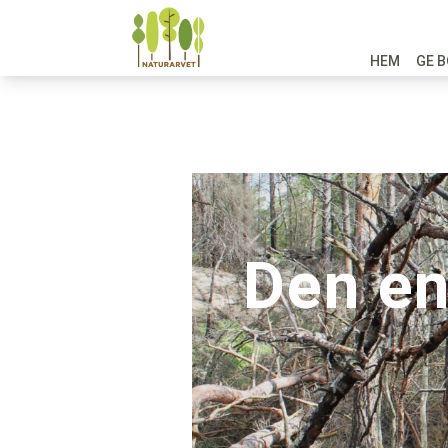
HEM
GE B
Den en