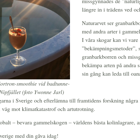
missgynnades de ”naturli
längre in i trädens ved oc
Naturarvet ser granbarkbo
med andra arter i gammel
I våra skogar kan vi vare s
”bekämpningsmetoder”, so
granbarkborren och missgy
bekämpa arten på andra sä
sin gång kan leda till oa
jortron-smoothie vid badtunne-
Nipfjället (foto Ywonne Jarl)
rna i Sverige och efterlämna till framtidens forskning några 
n väg mot klimatkatastrof och artutrotning.
globalt – bevara gammelskogen – världens bästa kolinlagrare, a
verige med din gåva idag!