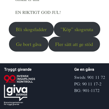
EN RIKTIGT GOD JUL!
Bli skogsfadder
”Köp” skogsruta
Ge bort gåva
Fler sätt att ge stöd
Tryggt givande
Ge en gåva
Swish: 901 11 72
PG: 90 11 17-2
BG: 901-1172