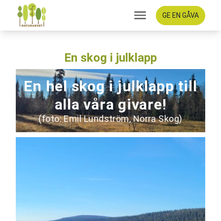
GE EN GÅVA
En skog i julklapp
En hel skog i julklapp till
alla våra givare!
(foto: Emil Lundström, Norra Skog)