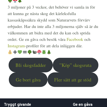
3 miljoner på 3 veckor, det behöver vi samla in för
att kunna ge nästa skog det kärleksfulla
kassaskåpssäkra skydd som Naturarvets förvärv
erbjuder. Har du inte alla 3 miljonerna själv så är du
välkommen att bidra med det du kan och sprida
ordet. Ge en gåva och besök våra
Facebook
och
Instagram
-profiler för att dela inläggen där.
🐿
Bli skogsfadder
”Köp” skogsruta
Ge bort gåva
Fler sätt att ge stöd
Tryggt givande
Ge en gåva