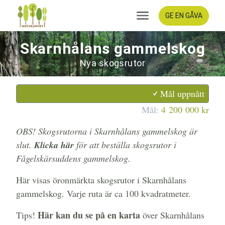
GE EN GÅVA
Skarnhålans gammelskog
Nya skogsrutor
Mål uppnått
Mål:
4 200 000 kr
OBS! Skogsrutorna i Skarnhålans gammelskog är
slut.
Klicka här
för att beställa skogsrutor i
Fågelskärsuddens gammelskog.
Här visas öronmärkta skogsrutor i Skarnhålans
gammelskog. Varje ruta är ca 100 kvadratmeter.
Här kan du se på en karta
Tips!
över Skarnhålans