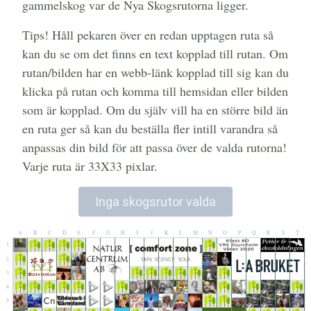
gammelskog var de Nya Skogsrutorna ligger.
Tips! Håll pekaren över en redan upptagen ruta så
kan du se om det finns en text kopplad till rutan. Om
rutan/bilden har en webb-länk kopplad till sig kan du
klicka på rutan och komma till hemsidan eller bilden
som är kopplad. Om du själv vill ha en större bild än
en ruta ger så kan du beställa fler intill varandra så
anpassas din bild för att passa över de valda rutorna!
Varje ruta är 33X33 pixlar.
Inga skogsrutor valda
A
B
C
D
E
F
G
H
I
J
K
L
M
N
O
P
Q
R
S
T
1
2
3
4
5