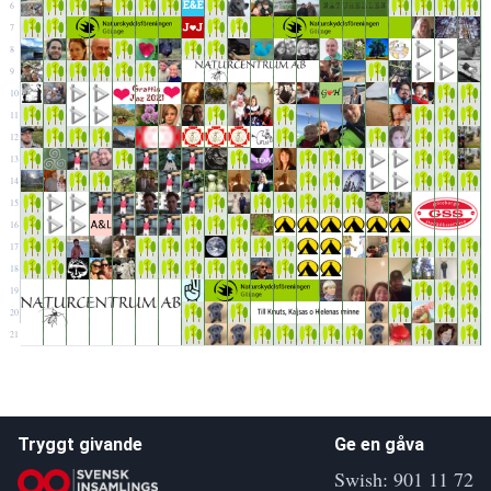
6
7
8
9
10
11
12
13
14
15
16
17
18
19
20
21
Tryggt givande
Ge en gåva
Swish: 901 11 72