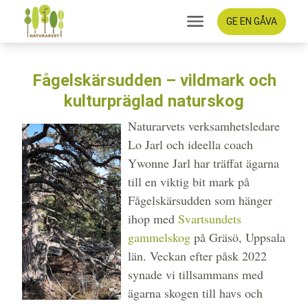
GE EN GÅVA
Fågelskärsudden – vildmark och
kulturpräglad naturskog
Naturarvets verksamhetsledare
Lo Jarl och ideella coach
Ywonne Jarl har träffat ägarna
till en viktig bit mark på
Fågelskärsudden som hänger
ihop med
Svartsundets
gammelskog
på Gräsö, Uppsala
län. Veckan efter påsk 2022
synade vi tillsammans med
ägarna skogen till havs och