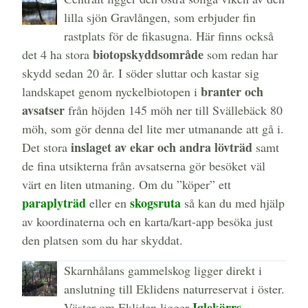
lilla sjön Gravlången, som erbjuder fin
rastplats för de fikasugna. Här finns också
biotopskyddsområde
det 4 ha stora
som redan har
skydd sedan 20 år. I söder sluttar och kastar sig
branter och
landskapet genom nyckelbiotopen i
avsatser
från höjden 145 möh ner till Svällebäck 80
möh, som gör denna del lite mer utmanande att gå i.
inslaget av ekar och andra lövträd
Det stora
samt
de fina utsikterna från avsatserna gör besöket väl
värt en liten utmaning. Om du ”köper” ett
paraplyträd
skogsruta
eller en
så kan du med hjälp
av koordinaterna och en karta/kart-app besöka just
den platsen som du har skyddat.
Skarnhålans gammelskog ligger direkt i
anslutning till Eklidens naturreservat i öster.
Iglekärrs
Väster om Ekliden ligger