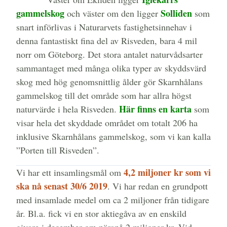
gammelskog
Solliden
och väster om den ligger
som
snart införlivas i Naturarvets fastighetsinnehav i
denna fantastiskt fina del av Risveden, bara 4 mil
norr om Göteborg. Det stora antalet naturvådsarter
sammantaget med många olika typer av skyddsvärd
skog med hög genomsnittlig ålder gör Skarnhålans
gammelskog till det område som har allra högst
Här finns en karta
naturvärde i hela Risveden.
som
visar hela det skyddade området om totalt 206 ha
inklusive Skarnhålans gammelskog, som vi kan kalla
”Porten till Risveden”.
4,2 miljoner kr som vi
Vi har ett insamlingsmål om
ska nå senast 30/6 2019
. Vi har redan en grundpott
med insamlade medel om ca 2 miljoner från tidigare
år. Bl.a. fick vi en stor aktiegåva av en enskild
givare i december om närapå 2 miljoner kr. Vid