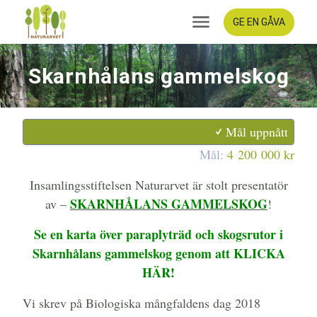
GE EN GÅVA
Skarnhålans gammelskog
Mål uppnått
Mål:
4 200 000 kr
Insamlingsstiftelsen Naturarvet är stolt presentatör
SKARNHÅLANS GAMMELSKOG
av –
!
Se en karta över paraplyträd och skogsrutor i
Skarnhålans gammelskog genom att KLICKA
HÄR!
Vi skrev på Biologiska mångfaldens dag 2018