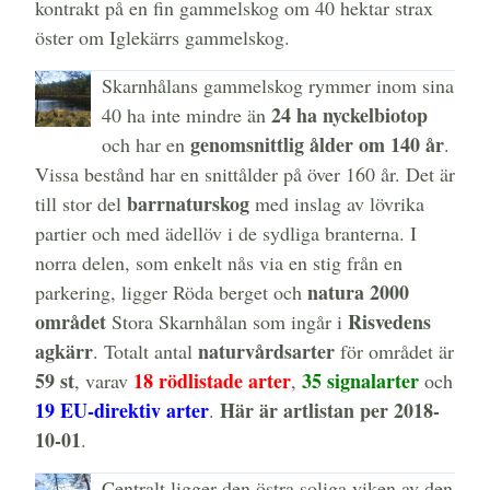
kontrakt på en fin gammelskog om 40 hektar strax
öster om Iglekärrs gammelskog.
Skarnhålans gammelskog rymmer inom sina
24 ha nyckelbiotop
40 ha inte mindre än
genomsnittlig ålder om 140 år
och har en
.
Vissa bestånd har en snittålder på över 160 år. Det är
barrnaturskog
till stor del
med inslag av lövrika
partier och med ädellöv i de sydliga branterna. I
norra delen, som enkelt nås via en stig från en
natura 2000
parkering, ligger Röda berget och
området
Risvedens
Stora Skarnhålan som ingår i
agkärr
naturvårdsarter
. Totalt antal
för området är
59 st
18 rödlistade arter
35 signalarter
, varav
,
och
19 EU-direktiv arter
Här är artlistan per 2018-
.
10-01
.
Centralt ligger den östra soliga viken av den