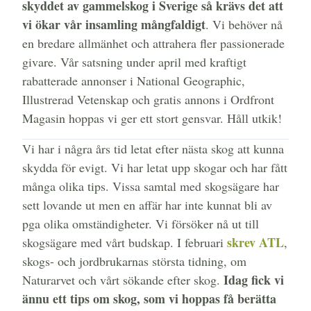
skyddet av gammelskog i Sverige så krävs det att
vi ökar vår insamling mångfaldigt
. Vi behöver nå
en bredare allmänhet och attrahera fler passionerade
givare. Vår satsning under april med kraftigt
rabatterade annonser i National Geographic,
Illustrerad Vetenskap och gratis annons i Ordfront
Magasin hoppas vi ger ett stort gensvar. Håll utkik!
Vi har i några års tid letat efter nästa skog att kunna
skydda för evigt. Vi har letat upp skogar och har fått
många olika tips. Vissa samtal med skogsägare har
sett lovande ut men en affär har inte kunnat bli av
pga olika omständigheter. Vi försöker nå ut till
skrev ATL
skogsägare med vårt budskap. I februari
,
skogs- och jordbrukarnas största tidning, om
Idag fick vi
Naturarvet och vårt sökande efter skog.
ännu ett tips om skog, som vi hoppas få berätta